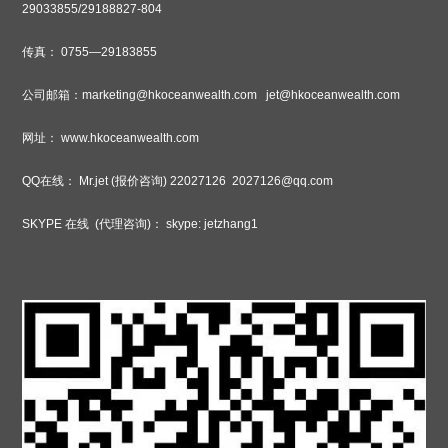
29033855/29188827-804
传真：
0755—29183855
公司邮箱：
marketing@hkoceanwealth.com jet@hkoceanwealth.com
网址：
www.hkoceanwealth.com
QQ
在线：
Mr.jet (
报价咨询
) 22027126 2027126@qq.com
SKYPE
在线
(
代理咨询
)
：
skype: jetzhang1